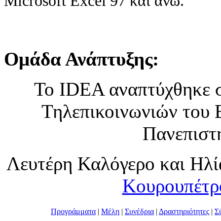
Microsoft Excel 97 και άνω.
Ομάδα Ανάπτυξης:
Το IDEA αναπτύχθηκε 
Τηλεπικοινωνιών του 
Πανεπιστη
Λευτέρη Καλόγερο και Ηλί
Κουρουπέτρ
Προγράμματα
|
Μέλη
|
Συνέδρια
|
Δραστηριότητες
|
Σ