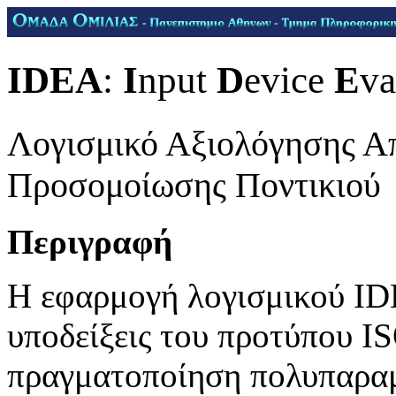
IDEA
:
I
nput
D
evice
E
va
Λογισμικό Αξιολόγησης Α
Προσομοίωσης Ποντικιού
Περιγραφή
Η εφαρμογή λογισμικού IDE
υποδείξεις του προτύπου IS
πραγματοποίηση πολυπαραμ